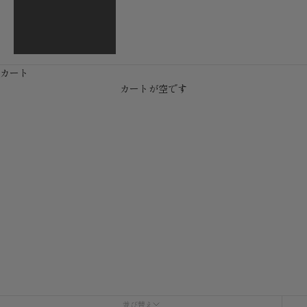
English
繁體中文
カート
カートが空です
WALLET
並び替え