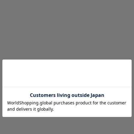
カートに追加する
【SESSHU】SHORT
【SESSHU】HALF ZIP
WALLET / ショートウォレッ
WALLET LARGE / ハーフジ
ト
ップウォレットラージ
セール価格
セール価格
¥23,100
¥25,300
BLACK
BLACK