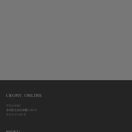
オプションを選択
オプションを選択
【ASARAKUSUI】HALF ZIP
【ASARAKUSUI】MINI
WALLET / ハーフジップウォ
ROUND ZIP WALLET / ミニ
レット
ラウンドジップウォレット
セール価格
セール価格
¥15,400
¥23,100
KHAKI
KHAKI
GREEN
GREEN
BLUE
BLUE
WHITE
WHITE
CRONY. ONLINE
〒113-0033
東京都文京区本郷3-38-10
さかえビル3F-B
MENU