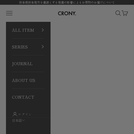
コンテンツへスキップ
熊本県熊本地方を震源とする地震の影響によるお荷物のお届けについて
CRONY. ONLINE
メニューを開く
検索を開
カート
ALL ITEM
SERIES
JOURNAL
ABOUT US
CONTACT
ログイン
日本語
言語
日本語