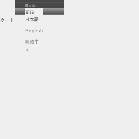
日本語
言語
日本語
カート
English
繁體中
文