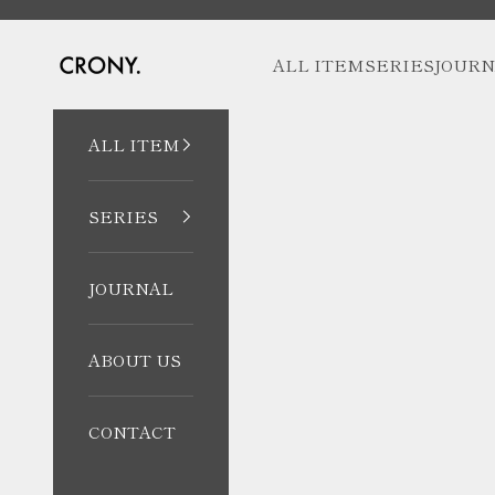
コンテンツへスキップ
CRONY. ONLINE
ALL ITEM
SERIES
JOURN
ALL ITEM
SERIES
JOURNAL
ABOUT US
CONTACT