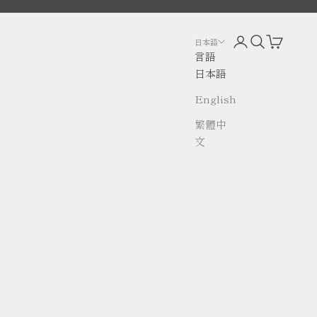
アカウントページ
検索を開く
カートを
日本語
言語
日本語
English
繁體中
文