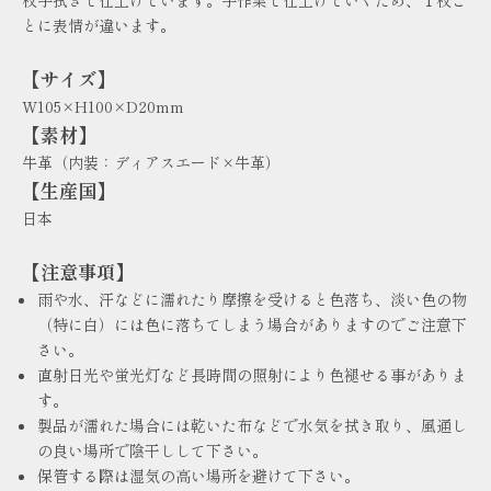
とに表情が違います。
【サイズ】
W105×H100×D20mm
【素材】
牛革（内装：ディアスエード×牛革）
【生産国】
日本
【注意事項】
雨や水、汗などに濡れたり摩擦を受けると色落ち、淡い色の物
（特に白）には色に落ちてしまう場合がありますのでご注意下
さい。
直射日光や蛍光灯など長時間の照射により色褪せる事がありま
す。
製品が濡れた場合には乾いた布などで水気を拭き取り、風通し
の良い場所で陰干しして下さい。
保管する際は湿気の高い場所を避けて下さい。