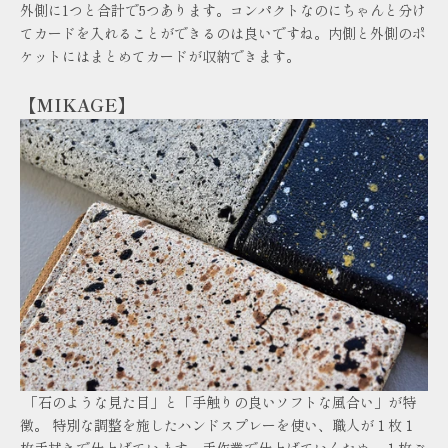
外側に1つと合計で5つあります。コンパクトなのにちゃんと分け
てカードを入れることができるのは良いですね。内側と外側のポ
ケットにはまとめてカードが収納できます。
【MIKAGE】
「石のような見た目」と「手触りの良いソフトな風合い」が特
徴。 特別な調整を施したハンドスプレーを使い、職人が１枚１
枚手拭きで仕上げています。手作業で仕上げていくため、１枚ご