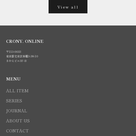
View all
CRONY. ONLINE
〒113-0033
東京都文京区本郷3-38-10
さかえビル3F-B
MENU
ALL ITEM
SERIES
JOURNAL
ABOUT US
CONTACT