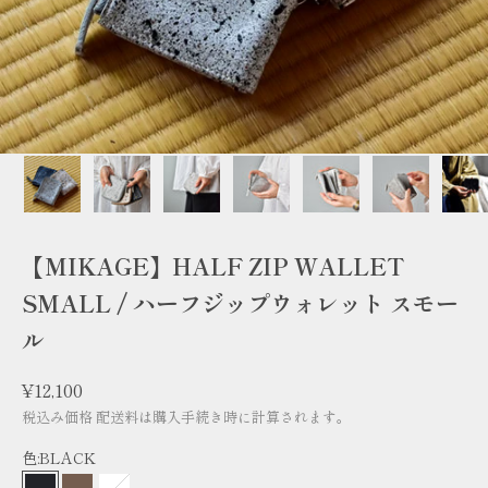
【MIKAGE】HALF ZIP WALLET
SMALL / ハーフジップウォレット スモー
ル
セール価格
¥12,100
税込み価格
配送料
は購入手続き時に計算されます。
色:
BLACK