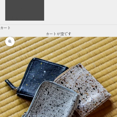
English
繁體中文
カート
カートが空です
ズームイン