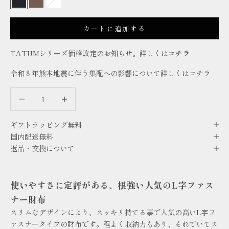
BLACK
BROWN
WHITE
カートに追加する
TATUMシリーズ価格改定のお知らせ。詳しくは
コチラ
令和８年熊本地震に伴う集配への影響について詳しくは
コチラ
数量を減らす
数量を減らす
ギフトラッピング無料
国内配送無料
返品・交換について
使いやすさに定評がある、根強い人気のL字ファス
ナー財布
スリムなデザインにより、スッキリ持てる事で人気の高いL字フ
ァスナータイプの財布です。程よく収納力もあり、それでいてス