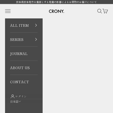
コンテンツへスキップ
熊本県熊本地方を震源とする地震の影響によるお荷物のお届けについて
CRONY. ONLINE
メニューを開く
検索を開
カート
ALL ITEM
SERIES
JOURNAL
ABOUT US
CONTACT
ログイン
日本語
言語
日本語