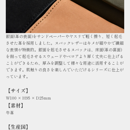
銀面(革の表面)をサンドペーパーやヤスリで軽く擦り、短く起毛
させた革を採用しました。ヌバックレザーはキメが細やかで繊細
な表情が特徴的。銀面を起毛させるヌバックは、床面(革の裏面)
を削って起毛させるスウェードやベロアより厚く丈夫に仕上げる
ことができるため、厚みを調整して様々な用途に活用することが
できます。肌触りの良さを楽しんでいただけるシリーズに仕上が
っています。
【サイズ】
W100 × H95 × D25mm
【素材】
牛革
【生産国】