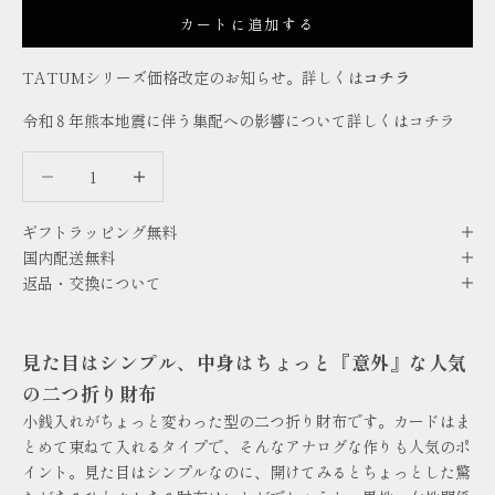
カートに追加する
TATUMシリーズ価格改定のお知らせ。詳しくは
コチラ
令和８年熊本地震に伴う集配への影響について詳しくは
コチラ
数量を減らす
数量を減らす
ギフトラッピング無料
国内配送無料
返品・交換について
見た目はシンプル、中身はちょっと『意外』な人気
の二つ折り財布
小銭入れがちょっと変わった型の二つ折り財布です。カードはま
とめて束ねて入れるタイプで、そんなアナログな作りも人気のポ
イント。見た目はシンプルなのに、開けてみるとちょっとした驚