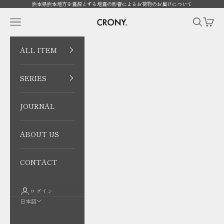
コンテンツへスキップ
熊本県熊本地方を震源とする地震の影響によるお荷物のお届けについて
CRONY. ONLINE
メニューを開く
検索を開
カート
ALL ITEM
SERIES
JOURNAL
ABOUT US
CONTACT
ログイン
日本語
言語
日本語