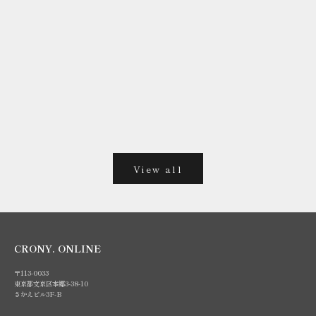
た、他の
スケース・キーケースなどの小物類を一つにまとめ
革の染色
ておく...
回転数・
て作り上
もっと見る
バッグや財
もっと見
View all
CRONY. ONLINE
〒113-0033
東京都文京区本郷3-38-10
さかえビル3F-B