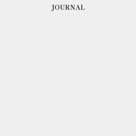
JOURNAL
人気の巾着バッグをシリーズ毎にご紹介。
【新作】S
今回はCRONY. ONLINEで一番人気のKINCHAKU
SHOULDERについてご紹介していきます。
【SESS
KINHCAKU SHOULDERは、TATUM / MIKAGE
雪舟の水
/ TOKYO NUME / SESSHU、以上の4シリーズで
用。本来
展開している非常に人気のある巾着バッグです。 お
るが、あ
出かけの時にどうしても必要なお財布・スマホ・パ