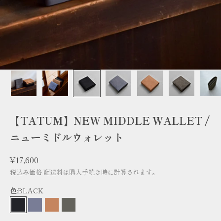
【TATUM】NEW MIDDLE WALLET /
ニューミドルウォレット
セール価格
¥17,600
税込み価格
配送料
は購入手続き時に計算されます。
色:
BLACK
BLACK
GRAY
CAMEL
OLIVE