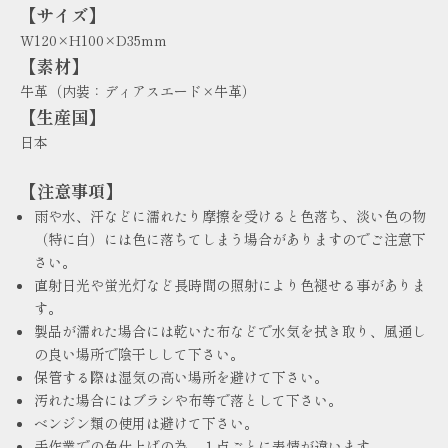
【サイズ】
W120×H100×D35mm
【素材】
牛革（内装：ディアスエード×牛革）
【生産国】
日本
【注意事項】
雨や水、汗などに濡れたり摩擦を受けると色落ち、淡い色の物
（特に白）には色に落ちてしまう場合がありますのでご注意下
さい。
直射日光や蛍光灯など長時間の照射により色褪せる事がありま
す。
製品が濡れた場合には乾いた布などで水気を拭き取り、風通し
の良い場所で陰干しして下さい。
保管する際は湿気の高い場所を避けて下さい。
汚れた場合にはブラシや布等で落として下さい。
ベンジン類の使用は避けて下さい。
手作業での色仕上げの為、１点ごとに表情が違います。