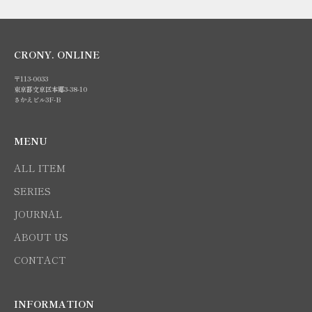
CRONY. ONLINE
〒113-0033
東京都文京区本郷3-38-10
さかえビル3F-B
MENU
ALL ITEM
SERIES
JOURNAL
ABOUT US
CONTACT
INFORMATION