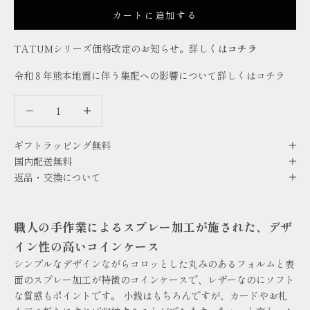
カートに追加する
TATUMシリーズ価格改定のお知らせ。詳しくは
コチラ
令和８年熊本地震に伴う集配への影響について詳しくは
コチラ
数量を減らす
数量を減らす
ギフトラッピング無料
国内配送無料
返品・交換について
職人の手作業によるスプレー加工が施された、デザ
イン性の高いコインケース
シンプルなデザインながらコロッとした丸みのあるフォルムと表
面のスプレー加工が特徴のコインケースで、レザーなのにソフト
な質感もポイントです。 小銭はもちろんですが、カードやお札