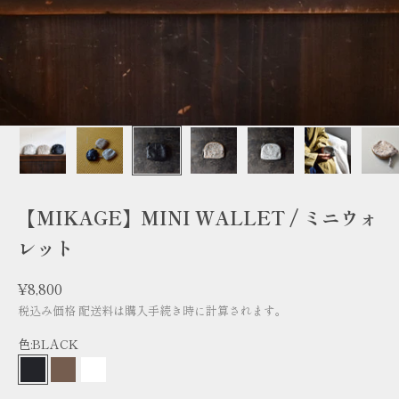
【MIKAGE】MINI WALLET / ミニウォ
レット
セール価格
¥8,800
税込み価格
配送料
は購入手続き時に計算されます。
色:
BLACK
BLACK
BROWN
WHITE