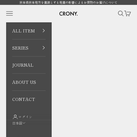
コンテンツへスキップ
熊本県熊本地方を震源とする地震の影響によるお荷物のお届けについて
CRONY. ONLINE
メニューを開く
検索を開
カート
ALL ITEM
SERIES
JOURNAL
ABOUT US
CONTACT
ログイン
日本語
言語
日本語