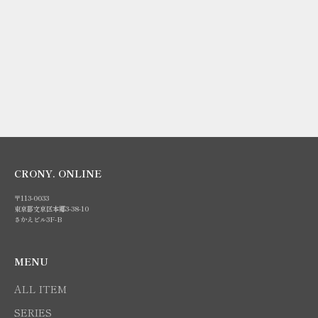
パクトウォレット
セール価格
¥15,400
KHAKI
GREEN
BLUE
WHITE
CRONY. ONLINE
〒113-0033
東京都文京区本郷3-38-10
さかえビル3F-B
MENU
ALL ITEM
SERIES