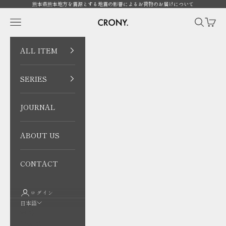
コンテンツへスキップ
熊本県熊本地方を震源とする地震の影響によるお荷物のお届けについて
CRONY. ONLINE
メニューを開く
検索を開
カート
ALL ITEM
SERIES
JOURNAL
ABOUT US
CONTACT
ログイン
日本語
言語
日本語