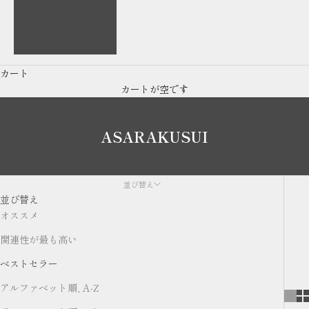
English
繁體中文
カート
カートが空です
ASARAKUSUI
並び替え
並び替え
オススメ
関連性が最も高い
ベストセラー
アルファベット順, A-Z