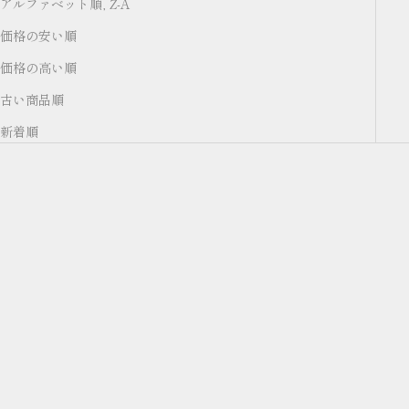
アルファベット順, Z-A
価格の安い順
価格の高い順
古い商品順
新着順
オプションを選択
オプションを選択
【ASARAKUSUI】
【ASARAKUSUI】SHORT
SMARTPHONE POUCH / ス
WALLET / ショートウォレッ