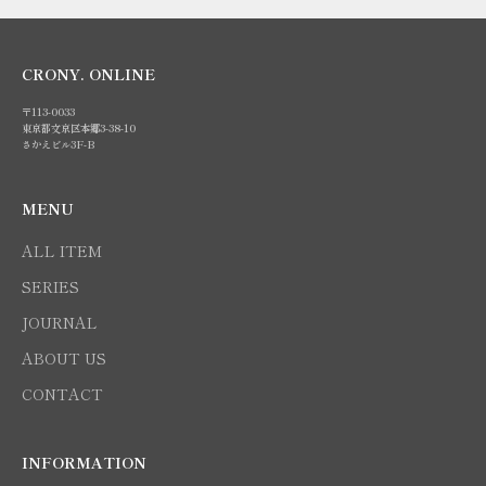
CRONY. ONLINE
〒113-0033
東京都文京区本郷3-38-10
さかえビル3F-B
MENU
ALL ITEM
SERIES
JOURNAL
ABOUT US
CONTACT
INFORMATION