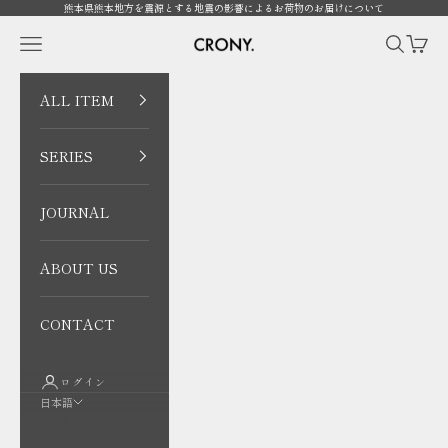
コンテンツへスキップ
熊本県熊本地方を震源とする地震の影響によるお荷物のお届けについて
CRONY. ONLINE
メニューを開く
検索を開
カート
ALL ITEM
SERIES
JOURNAL
ABOUT US
CONTACT
ログイン
日本語
言語
日本語