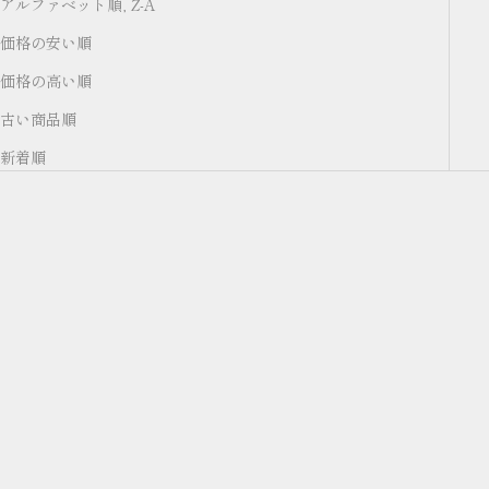
アルファベット順, Z-A
価格の安い順
価格の高い順
古い商品順
新着順
オプションを選択
オプションを選択
【TOKYO NUME】MIDDLE
【TOKYO NUME】HALF ZIP
WALLET / ミドルウォレット
WALLET / ハーフジップウォ