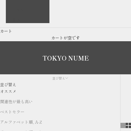
English
繁體中文
カート
カートが空です
TOKYO NUME
並び替え
並び替え
オススメ
関連性が最も高い
ベストセラー
アルファベット順, A-Z