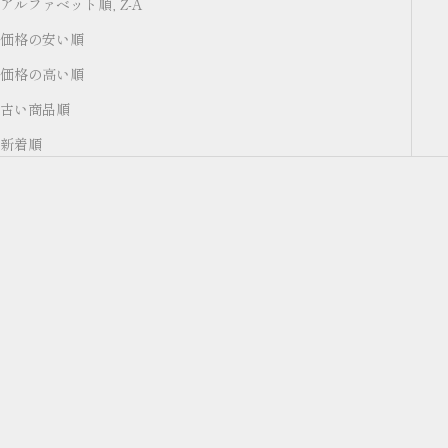
アルファベット順, Z-A
価格の安い順
価格の高い順
古い商品順
新着順
カートに追加する
カートに追加する
【SESSHU】KINCHAKU
【SESSHU】MIDDLE
SHOULDER / 巾着ショルダー
WALLET / ミドルウォレット