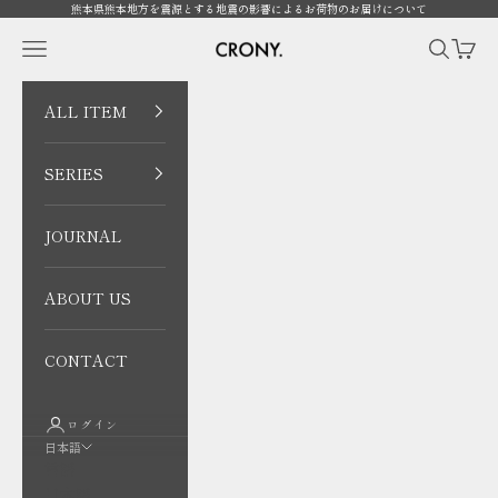
コンテンツへスキップ
熊本県熊本地方を震源とする地震の影響によるお荷物のお届けについて
CRONY. ONLINE
メニューを開く
検索を開
カート
ALL ITEM
SERIES
JOURNAL
ABOUT US
CONTACT
ログイン
日本語
言語
日本語