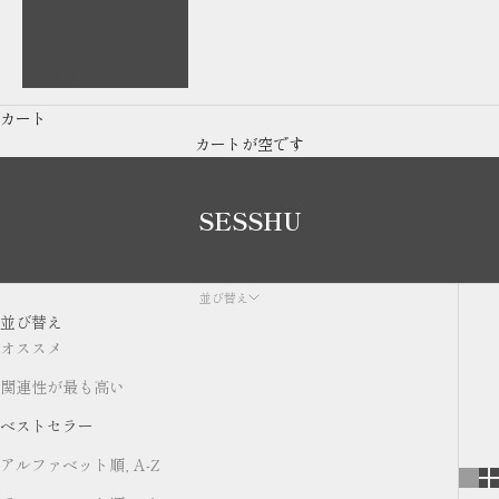
English
繁體中文
カート
カートが空です
SESSHU
並び替え
並び替え
オススメ
関連性が最も高い
ベストセラー
アルファベット順, A-Z