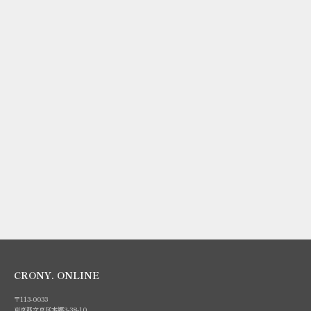
オプションを選択
オプションを選択
【HYBRID LINEN】Tote L /
【HYBRID LINEN】Tote M /
トート L
トート M
セール価格
セール価格
¥17,600
¥15,400
Black
Black
Brown
Brown
Green
Green
Ivory
Ivory
CRONY. ONLINE
〒113-0033
東京都文京区本郷3-38-10