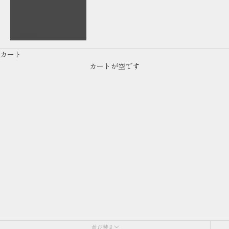
English
繁體中文
カート
カートが空です
HYBRID LINEN
並び替え