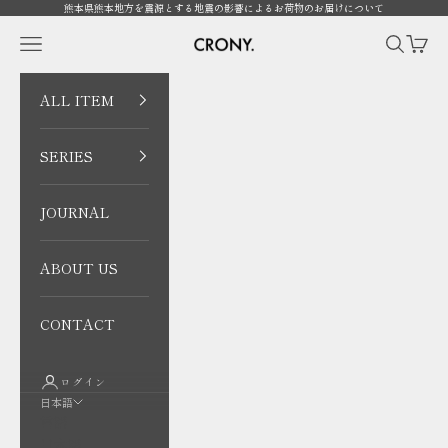
コンテンツへスキップ
熊本県熊本地方を震源とする地震の影響によるお荷物のお届けについて
CRONY. ONLINE
メニューを開く
検索を開
カート
ALL ITEM
SERIES
JOURNAL
ABOUT US
CONTACT
ログイン
日本語
言語
日本語