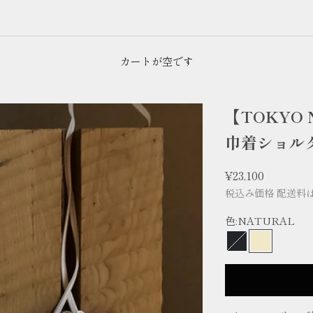
カートが空です
【TOKYO 
巾着ショル
セール価格
¥23,100
税込み価格
配送料
色:
NATURAL
BLACK
NATURA