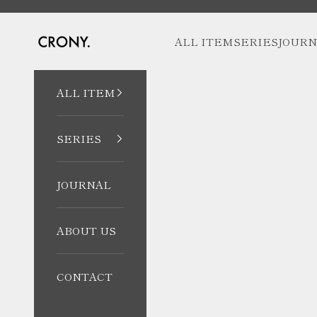
コンテンツへスキップ
CRONY. ONLINE
ALL ITEM
SERIES
JOURN
ALL ITEM
SERIES
JOURNAL
ABOUT US
CONTACT