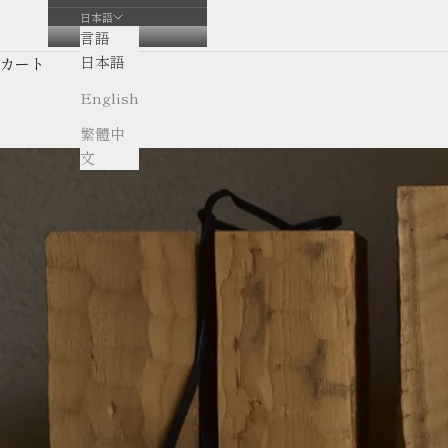
日本語
言語
日本語
カート
English
繁體中
文