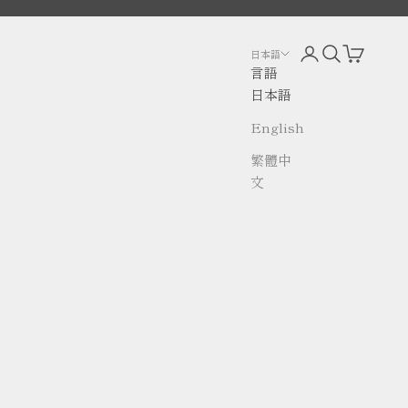
アカウントページ
検索を開く
カートを
日本語
言語
日本語
English
繁體中
文