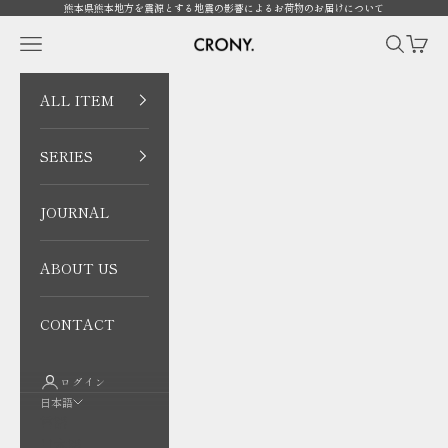
コンテンツへスキップ
熊本県熊本地方を震源とする地震の影響によるお荷物のお届けについて
CRONY. ONLINE
メニューを開く
検索を開
カート
ALL ITEM
SERIES
JOURNAL
ABOUT US
CONTACT
ログイン
日本語
言語
日本語