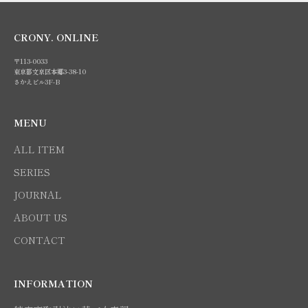
CRONY. ONLINE
〒113-0033
東京都文京区本郷3-38-10
さかえビル3F-B
MENU
ALL ITEM
SERIES
JOURNAL
ABOUT US
CONTACT
INFORMATION