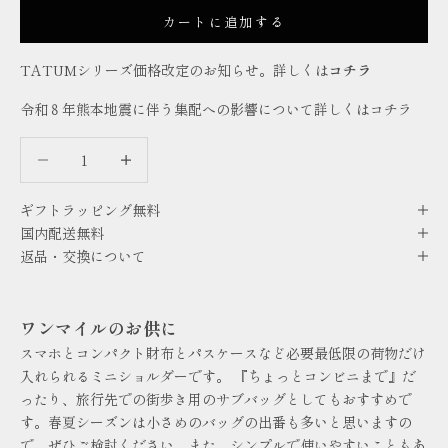
カートに追加する
TATUMシリーズ価格改定のお知らせ。詳しくは
コチラ
令和８年熊本地震に伴う集配への影響について詳しくは
コチラ
数量を減らす
数量を減らす
ギフトラッピング無料
国内配送無料
返品・交換について
ワンマイルのお供に
スマホとコンパクト財布とパスケースなど必要最低限の荷物だけ
入れられるミニショルダーです。 『ちょっとコンビニまで』だ
ったり、旅行先での街歩き用のサブバッグとしてもおすすめで
す。春夏シーズンは小さめのバッグの出番も多いと思いますの
で、ぜひご検討ください。また、シンプルで使いやすいこともあ