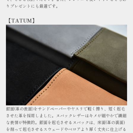
りプレゼントにも最適です。
【TATUM】
銀面(革の表面)をサンドペーパーやヤスリで軽く擦り、短く起毛
させた革を採用しました。ヌバックレザーはキメが細やかで繊細
な表情が特徴的。銀面を起毛させるヌバックは、床面(革の裏面)
を削って起毛させるスウェードやベロアより厚く丈夫に仕上げる