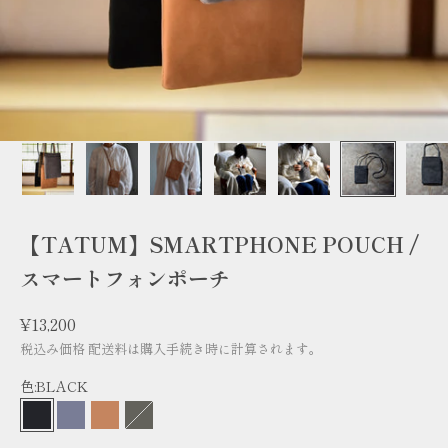
【TATUM】SMARTPHONE POUCH /
スマートフォンポーチ
セール価格
¥13,200
税込み価格
配送料
は購入手続き時に計算されます。
色:
BLACK
BLACK
GRAY
CAMEL
OLIVE