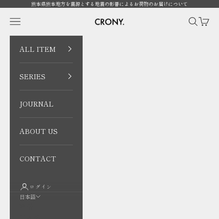
コンテンツへスキップ
熊本県熊本地方を震源とする地震の影響によるお荷物のお届けについて
CRONY. ONLINE
メニューを開く
検索を開
カート
ALL ITEM
SERIES
JOURNAL
ABOUT US
CONTACT
ログイン
日本語
言語
日本語