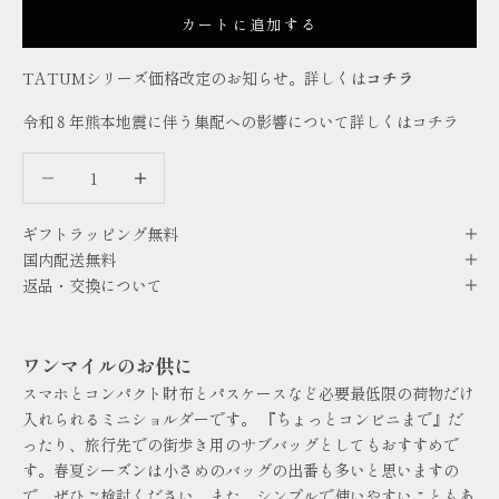
カートに追加する
TATUMシリーズ価格改定のお知らせ。詳しくは
コチラ
令和８年熊本地震に伴う集配への影響について詳しくは
コチラ
数量を減らす
数量を減らす
ギフトラッピング無料
国内配送無料
返品・交換について
ワンマイルのお供に
スマホとコンパクト財布とパスケースなど必要最低限の荷物だけ
入れられるミニショルダーです。 『ちょっとコンビニまで』だ
ったり、旅行先での街歩き用のサブバッグとしてもおすすめで
す。春夏シーズンは小さめのバッグの出番も多いと思いますの
で、ぜひご検討ください。また、シンプルで使いやすいこともあ