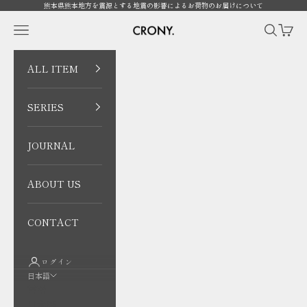
コンテンツへスキップ
熊本県熊本地方を震源とする地震の影響によるお荷物のお届けについて
CRONY. ONLINE
メニューを開く
検索を開
カート
ALL ITEM
SERIES
JOURNAL
ABOUT US
CONTACT
ログイン
日本語
言語
日本語