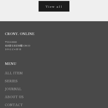
View all
CRONY. ONLINE
〒113-0033
東京都文京区本郷3-38-10
さかえビル3F-B
MENU
ALL ITEM
SERIES
JOURNAL
ABOUT US
CONTACT