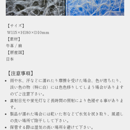
【サイズ】
W115×H180×D10mm
【素材】
牛革 / 麻
【原産国】
日本
【注意事項】
雨や水、汗などに濡れたり摩擦を受けた場合、色が落ちたり、
淡い色の物（特に白）には色色移りしてしまう場合があります
のでご注意下さい。
直射日光や蛍光灯など長時間の照射により色褪せる事がありま
す。
製品が濡れた場合には乾いた布などで水気を拭き取り、風通し
の良い場所で陰干しして下さい。
保管する際は湿気の高い場所を避けて下さい。