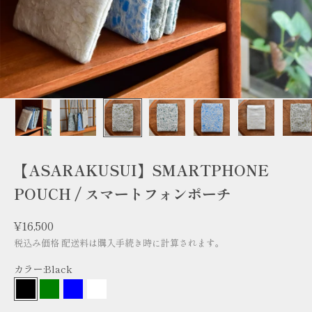
【ASARAKUSUI】SMARTPHONE
POUCH / スマートフォンポーチ
セール価格
¥16,500
税込み価格
配送料
は購入手続き時に計算されます。
カラー:
Black
Black
Green
Blue
White