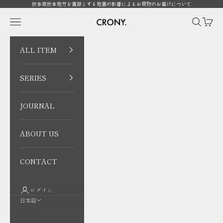
コンテンツへスキップ
熊本県熊本地方を震源とする地震の影響によるお荷物のお届けについて
CRONY. ONLINE
メニューを開く
検索を開
カート
ALL ITEM
SERIES
JOURNAL
ABOUT US
CONTACT
ログイン
日本語
言語
日本語