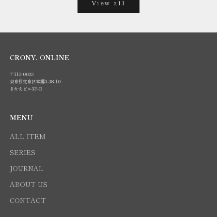
View all
CRONY. ONLINE
〒113-0033
東京都文京区本郷3-38-10
さかえビル3F-B
MENU
ALL ITEM
SERIES
JOURNAL
ABOUT US
CONTACT