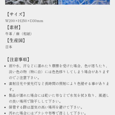
【サイズ】
W200×H250×D30mm
【素材】
牛革 / 麻（和紙）
【生産国】
日本
【注意事項】
雨や水、汗などに濡れたり摩擦を受けた場合、色が落ちたり、
淡い色の物（特に白）には色色移りしてしまう場合があります
のでご注意下さい。
直射日光や蛍光灯など長時間の照射により色褪せる事がありま
す。
製品が濡れた場合には乾いた布などで水気を拭き取り、風通し
の良い場所で陰干しして下さい。
保管する際は湿気の高い場所を避けて下さい。
汚れた場合にはブラシや布等で落として下さい。