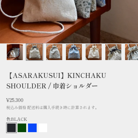
【ASARAKUSUI】KINCHAKU
SHOULDER / 巾着ショルダー
セール価格
¥25,300
税込み価格
配送料
は購入手続き時に計算されます。
色:
BLACK
BLACK
GREEN
BLUE
WHITE