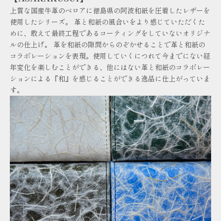
上質な国産牛革のベロアに徳島県の阿波和紙を圧着したレザーを
使用したシリーズ。 革と和紙の風合いをより感じていただくた
めに、敢えて最終工程であるコーティングをしていないオリジナ
ルの仕上げ。 革を和紙の隙間からのぞかせることで革と和紙の
コラボレーションを表現。使用していくにつれて今までにない経
年変化を楽しむことができる、他にはない革と和紙のコラボレー
ションによる『和』を感じることができる逸品に仕上がっていま
す。