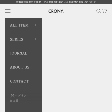
コンテンツへスキップ
熊本県熊本地方を震源とする地震の影響によるお荷物のお届けについて
CRONY. ONLINE
メニューを開く
検索を開
カート
ALL ITEM
SERIES
JOURNAL
ABOUT US
CONTACT
ログイン
日本語
言語
日本語