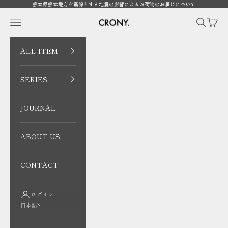
コンテンツへスキップ
熊本県熊本地方を震源とする地震の影響によるお荷物のお届けについて
CRONY. ONLINE
メニューを開く
検索を開
カート
ALL ITEM
SERIES
JOURNAL
ABOUT US
CONTACT
ログイン
日本語
言語
日本語