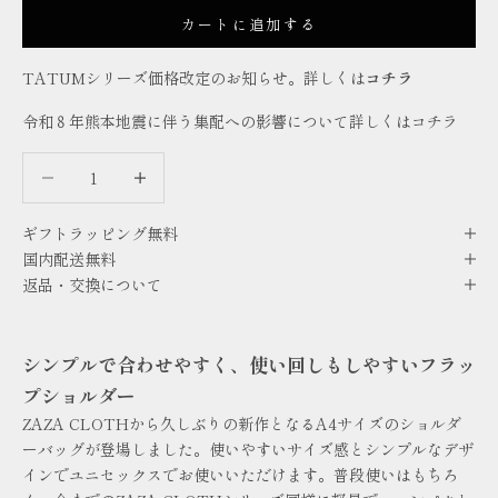
カートに追加する
TATUMシリーズ価格改定のお知らせ。詳しくは
コチラ
令和８年熊本地震に伴う集配への影響について詳しくは
コチラ
数量を減らす
数量を減らす
ギフトラッピング無料
国内配送無料
返品・交換について
シンプルで合わせやすく、使い回しもしやすいフラッ
プショルダー
ZAZA CLOTHから久しぶりの新作となるA4サイズのショルダ
ーバッグが登場しました。使いやすいサイズ感とシンプルなデザ
インでユニセックスでお使いいただけます。普段使いはもちろ