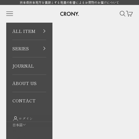
コンテンツへスキップ
熊本県熊本地方を震源とする地震の影響によるお荷物のお届けについて
CRONY. ONLINE
メニューを開く
検索を開
カート
ALL ITEM
SERIES
JOURNAL
ABOUT US
CONTACT
ログイン
日本語
言語
日本語