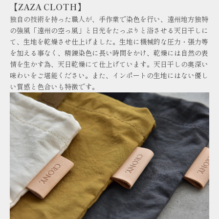
【ZAZA CLOTH】
独自の技術を持った職人が、手作業で染色を行い、遠州地方独特
の強風「遠州の空っ風」と日光をたっぷりと浴させる天日干しに
て、生地を乾燥させ仕上げました。生地に機械的な圧力・張力等
を加える事なく、精錬染色に長い時間をかけ、乾燥には自然の表
情を生かす為、天日乾燥にて仕上げています。天日干しの奥深い
味わいをご堪能ください。また、インポートの生地にはない優し
い質感と色合いも特徴です。