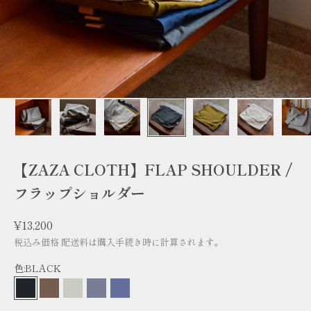
【ZAZA CLOTH】FLAP SHOULDER /
フラップショルダー
セール価格
¥13,200
税込み価格
配送料
は購入手続き時に計算されます。
色:
BLACK
BLACK
BROWN
IVORY
GRAY
NAVY