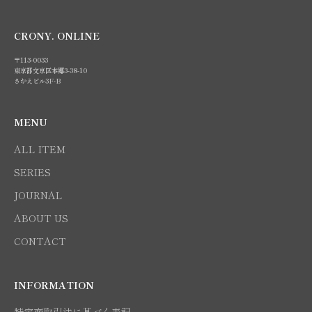
CRONY. ONLINE
〒113-0033
東京都文京区本郷3-38-10
さかえビル3F-B
MENU
ALL ITEM
SERIES
JOURNAL
ABOUT US
CONTACT
INFORMATION