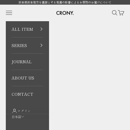
コンテンツへスキップ
熊本県熊本地方を震源とする地震の影響によるお荷物のお届けについて
CRONY. ONLINE
メニューを開く
検索を開
カート
ALL ITEM
SERIES
JOURNAL
ABOUT US
CONTACT
ログイン
日本語
言語
日本語