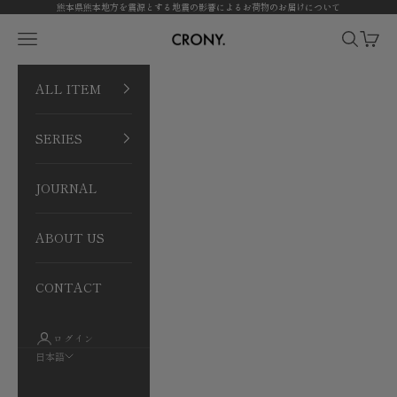
コンテンツへスキップ
熊本県熊本地方を震源とする地震の影響によるお荷物のお届けについて
CRONY. ONLINE
メニューを開く
検索を開
カート
ALL ITEM
SERIES
JOURNAL
ABOUT US
CONTACT
ログイン
日本語
言語
日本語