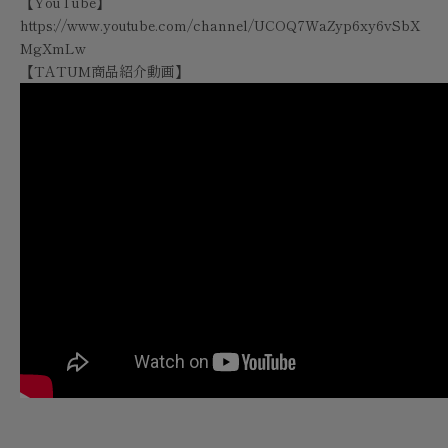
【YouTube】
https://www.youtube.com/channel/UCOQ7WaZyp6xy6vSbX
MgXmLw
【TATUM商品紹介動画】