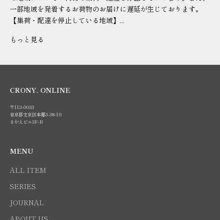
一部地域を発着するお荷物のお届けに遅延が生じております。
【集荷・配達を停止している地域】...
もっと見る
CRONY. ONLINE
〒113-0033
東京都文京区本郷3-38-10
さかえビル3F-B
MENU
ALL ITEM
SERIES
JOURNAL
ABOUT US