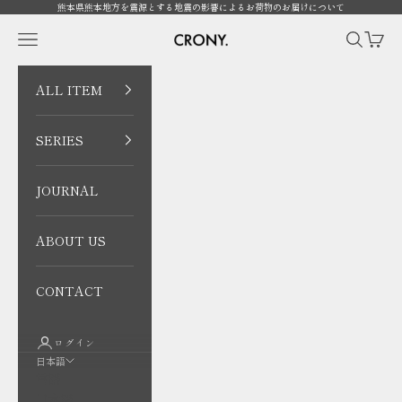
コンテンツへスキップ
熊本県熊本地方を震源とする地震の影響によるお荷物のお届けについて
CRONY. ONLINE
メニューを開く
検索を開
カート
ALL ITEM
SERIES
JOURNAL
ABOUT US
CONTACT
ログイン
日本語
言語
日本語