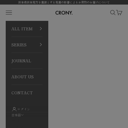
コンテンツへスキップ
熊本県熊本地方を震源とする地震の影響によるお荷物のお届けについて
CRONY. ONLINE
メニューを開く
検索を開
カート
ALL ITEM
SERIES
JOURNAL
ABOUT US
CONTACT
ログイン
日本語
言語
日本語