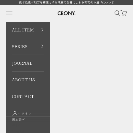
コンテンツへスキップ
熊本県熊本地方を震源とする地震の影響によるお荷物のお届けについて
CRONY. ONLINE
メニューを開く
検索を開
カート
ALL ITEM
SERIES
JOURNAL
ABOUT US
CONTACT
ログイン
日本語
言語
日本語