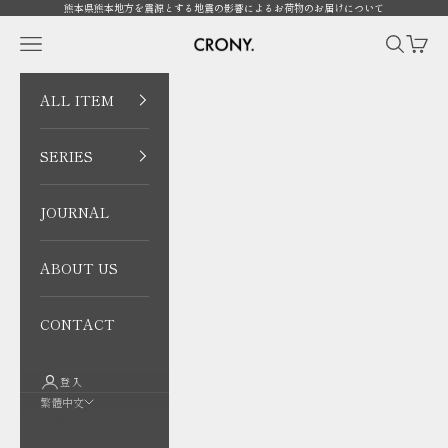
跳至內容
熊本県熊本地方を震源とする地震の影響によるお荷物のお届けについて
CRONY. ONLINE
開啟導覽選單
開啟搜尋
開啟購
ALL ITEM
SERIES
JOURNAL
ABOUT US
CONTACT
登入
繁體中文
語言
日本語