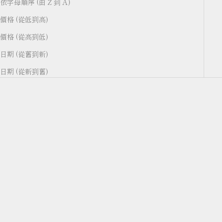
依字母順序 (由 Z 到 A)
價格 (從低到高)
價格 (從高到低)
日期 (從舊到新)
日期 (從新到舊)
選擇選項
選擇選項
【HYBRID LINEN】Tote M /
【HYBRID LINEN】Tote L /
トート M
トート L