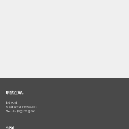
選擇選項
選擇選項
[ZAZA CLOTH] HANDLE
[ZAZA CLOTH] HANDLE
BAG S / 手提包 S
BAG M / 手提包 M
促銷價
促銷價
¥9,900
¥12,100
朋黨在線。
151-0051
東京都澀谷區千馱谷3-30-9
Modelia 幹型北三道 303
類別