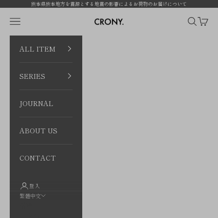
跳至內容
熊本県熊本地方を震源とする地震の影響によるお荷物のお届けについて
CRONY. ONLINE
開啟導覽選單
開啟搜尋
開啟購
ALL ITEM
SERIES
JOURNAL
ABOUT US
CONTACT
登入
繁體中文
語言
日本語