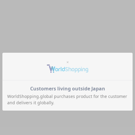
TATUM
TATUMシリーズの『NEW MIDDLE WALLET』が人気過ぎる
ので再度ご紹介を
ちょっとクセのあるNEW MIDDLE WALLET 一見すると普通
の二つ折り財布ですが、その実中身を見るとちょっとしたクセ
が。でも使えば使うほどそのクセがクセになってくるんです。今
回はダントツの人気を誇るNEW MIDDLE WALLETの魅力をお
伝えしていきたいと思います。 TATUM NEW MIDDLE