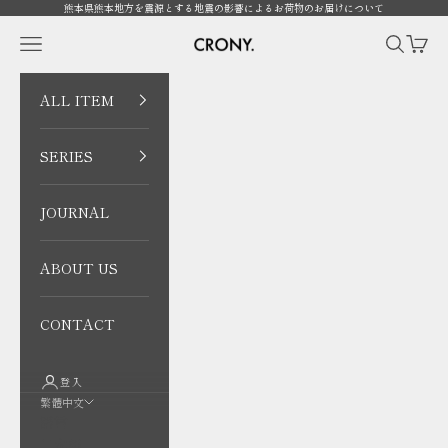
跳至內容
熊本県熊本地方を震源とする地震の影響によるお荷物のお届けについて
CRONY. ONLINE
開啟導覽選單
開啟搜尋
開啟購
ALL ITEM
SERIES
JOURNAL
ABOUT US
CONTACT
登入
繁體中文
語言
日本語