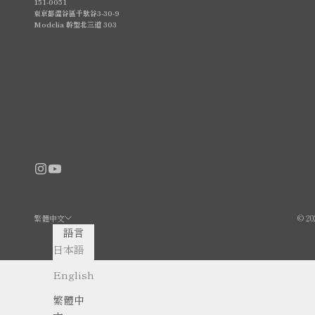
151-0051
東京都澀谷區千馱谷3-30-9
Modelia 幹型北三道 303
繁體中文
© 2
語言
日本語
English
繁體中