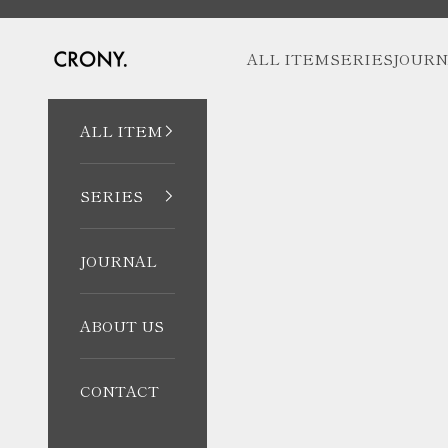
跳至內容
CRONY. ONLINE
ALL ITEM
SERIES
JOURN
ALL ITEM
SERIES
JOURNAL
ABOUT US
CONTACT