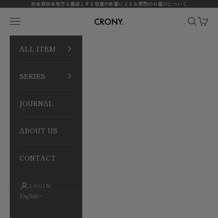
Skip to content
熊本県熊本地方を震源とする地震の影響によるお荷物のお届けについて
CRONY. ONLINE
Open navigation menu
Open sea
Open 
ALL ITEM
SERIES
JOURNAL
ABOUT US
CONTACT
LOGIN
English
Language
日本語