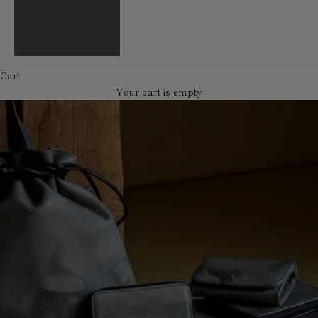
English
繁體中文
Cart
Your cart is empty