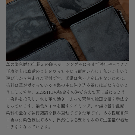
革の染色歴40年超えの職人が、シンプルに今まで長年やってきた
正攻法とは真逆のことをやってみたら面白いんじゃ無いかという
遊び心から生まれた素材です。通常は色ムラを出さないために、
染料は革が浸かっているお湯の中に注ぎ込み革には当たらないよ
うにしますが、SESSHUの場合その逆であえて革に当たるよう
に染料を投入し、水と革の動きによって天然の絵画を描く手法を
とっています。染色タイコを回すタイミング、お湯の量や温度、
染料の量など試行錯誤を積み重ねてできた革です。ある程度自然
に委ねた染色技法であり、偶然性も必要となるので生産量が極端
に少なくなっています。