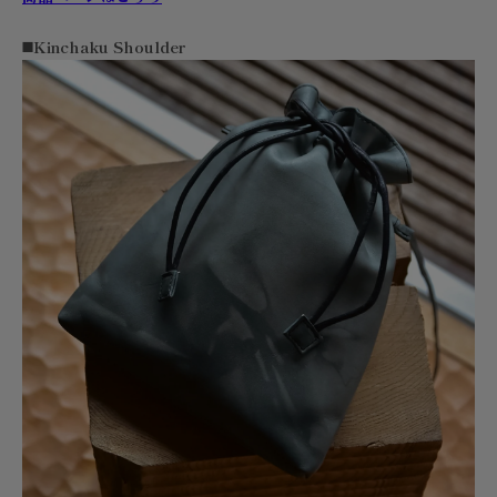
◼️Kinchaku Shoulder