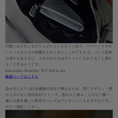
内側には小さいながらもポケットがひとつあり、パスケースやキ
ーケースなどの小物類を入れておくことができます。バッグ自体
の深さがあるので、小さめのものはポケットに入れておくと探さ
なくてすみそうです。
Kinchaku Shoulder ¥27,500 in tax
商品ページはこちら
染め方により1点1点模様の出方が異なるため、同じデザイン・柄
のものがないSESSHUシリーズ。他の人と被ることのない唯一
無二の革を使った財布やバッグはプレゼントにもおすすめです。
ぜひご検討ください。