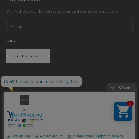
We will deliver the latest product information and more.
E-mail
Subscribe
English
Language
日本語
English
繁體中文