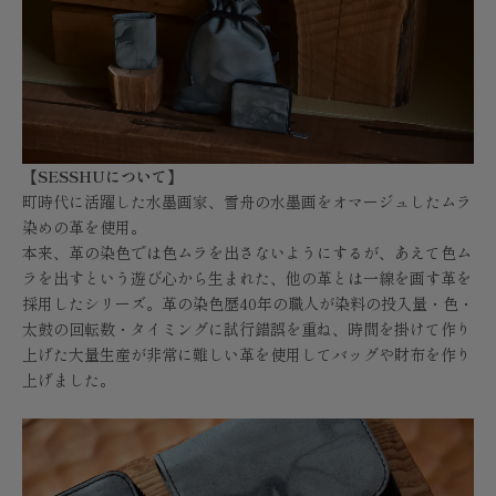
【SESSHUについて】
町時代に活躍した水墨画家、雪舟の水墨画をオマージュしたムラ
染めの革を使用。
本来、革の染色では色ムラを出さないようにするが、あえて色ム
ラを出すという遊び心から生まれた、他の革とは一線を画す革を
採用したシリーズ。革の染色歴40年の職人が染料の投入量・色・
太鼓の回転数・タイミングに試行錯誤を重ね、時間を掛けて作り
上げた大量生産が非常に難しい革を使用してバッグや財布を作り
上げました。